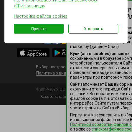
Политикой обработки файлов cookie ООО
«ГРИНрозница»
НАСТРОЙТЕ ПАРАМЕТ
Настройка файлов cookies
ИСПОЛЬЗОВАНИЯ ФАЙЛ
Здесь Вы можете настроить ис
Принять
Отклонить
файлов cookie, за исключением
функциональные (обязательные)
невозможно корректное функц
market.by (далее – Сайт).
Куки (англ. cookies)
являются 
сохраненными в браузере ком
устройства) пользователя Сай
Выбор настроек файлов сookie
отражения совершенных им де
позволяет не вводить заново и
Политика о видеонаблюдении
параметры при повторном посе
Сайт запоминает Ваш выбор нас
окончании этого периода Сайт
©
2014-
2026
, ООО «ГРИНрозница»
согласие. Вы вправе изменить 
Разработка сайта —
Ariol
файлов сookie (в т.ч. отозвать
интерфейсе Сайта путем перех
части страницы Сайта «Выбор н
Перед тем как совершить выбо
использования файлов сookie 
Политикой обработки файлов c
а также co
списком файлов coo