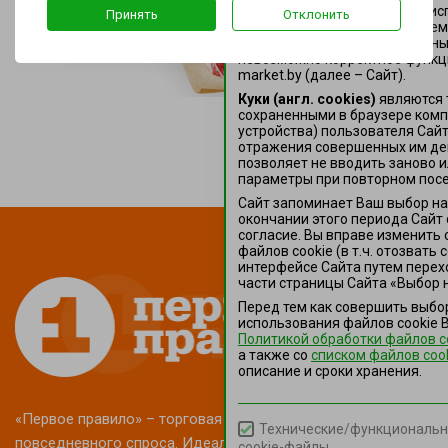
Здесь Вы можете настроить ис
Принять
Отклонить
файлов cookie, за исключением
функциональные (обязательные)
невозможно корректное функц
market.by (далее – Сайт).
Куки (англ. cookies)
являются 
сохраненными в браузере ком
устройства) пользователя Сай
отражения совершенных им де
позволяет не вводить заново и
параметры при повторном посе
Сайт запоминает Ваш выбор нас
окончании этого периода Сайт
согласие. Вы вправе изменить 
файлов сookie (в т.ч. отозвать
интерфейсе Сайта путем перех
части страницы Сайта «Выбор н
Перед тем как совершить выбо
использования файлов сookie 
Политикой обработки файлов c
а также co
списком файлов coo
описание и сроки хранения.
«Первое правило» – торговая марка товаров
Технические/функциональн
повседневного спроса. Идеально подходит для
cookie-файлы