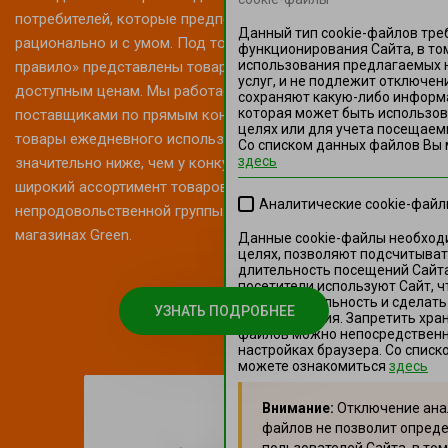
потребителей, которые предпочитают делать покупки
Данный тип cookie-файлов тре
рационально и с умом. Под торговой маркой «Первое
функционирования Сайта, в то
использования предлагаемых 
правило» представлены товары высокого качества по
услуг, и не подлежит отключен
доступным ценам. Мы работаем с проверенными
сохраняют какую-либо информ
которая может быть использов
поставщиками по прямым контрактам, поэтому цена на
целях или для учета посещаемы
товары ежедневного использования в наших магазинах
Со списком данных файлов Вы
здесь
значительно ниже, чем у конкурентов. «Первое правило» -
широкий ассортимент товаров продовольственной и
Аналитические cookie-фай
непродовольственной группы. Всегда в наличии в
магазинах Green.
Данные cookie-файлы необход
целях, позволяют подсчитыват
длительность посещений Сайта
посетители используют Сайт, ч
производительность и сделать
УЗНАТЬ ПОДРОБНЕЕ
использования. Запретить хран
файлов можно непосредственно
настройках браузера. Со спис
можете ознакомиться
здесь
Внимание:
Отключение анал
файлов не позволит опред