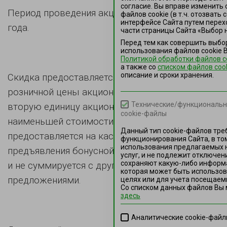
согласие. Вы вправе изменить 
Период проведения акции: с 1 по 31 июля 2025
файлов сookie (в т.ч. отозвать
интерфейсе Сайта путем перех
года.
части страницы Сайта «Выбор н
Перед тем как совершить выбо
использования файлов сookie 
Политикой обработки файлов c
а также co
списком файлов coo
описание и сроки хранения.
Скидка предоставляется в размере 30% от
розничной цены акционного товара на каждую
Технические/функциональн
вторую единицу акционного товара
cookie-файлы
наименьшей стоимости в чеке. Скидка
Данный тип cookie-файлов тре
предоставляется на кассе без необходимости
функционирования Сайта, в то
использования предлагаемых 
предъявления бонусной карты «GREENКАРТА»,
услуг, и не подлежит отключен
сохраняют какую-либо информ
и не суммируется с другими акционными
которая может быть использов
предложениями.
целях или для учета посещаемы
Со списком данных файлов Вы
здесь
Аналитические cookie-фай