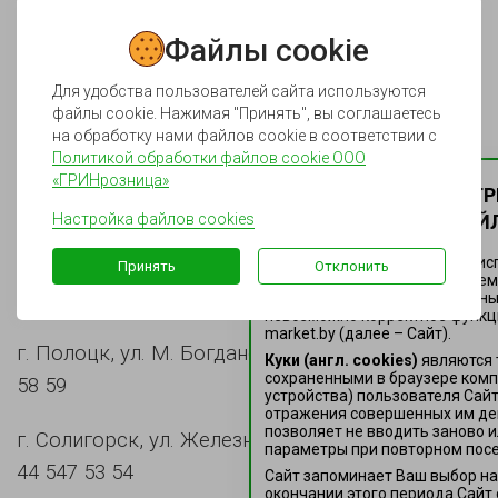
г. Минск, ул. Пушкина, 37, +375 44 521 32 93
Файлы cookie
г. Минск, пр-т Газеты «Правда», 40/2, +375
Для удобства пользователей сайта используются
44 521 66 84
файлы cookie. Нажимая "Принять", вы соглашаетесь
на обработку нами файлов cookie в соответствии с
г. Минск, ул. Каролинская, 5, +375 44 522 67 68
Политикой обработки файлов cookie ООО
«ГРИНрозница»
НАСТРОЙТЕ ПАРАМЕТ
г. Минск, Игуменский тракт, 11, +375 44 522 45
Настройка файлов cookies
ИСПОЛЬЗОВАНИЯ ФАЙЛ
01
Здесь Вы можете настроить ис
Принять
Отклонить
файлов cookie, за исключением
г. Минск, ул. Жиновича, 7, +375 44 779 87 56
функциональные (обязательные)
невозможно корректное функц
market.by (далее – Сайт).
г. Полоцк, ул. М. Богдановича, 14, +375 44 753
Куки (англ. cookies)
являются 
сохраненными в браузере ком
58 59
устройства) пользователя Сай
отражения совершенных им де
позволяет не вводить заново и
г. Солигорск, ул. Железнодорожная 21А, +375
параметры при повторном посе
44 547 53 54
Сайт запоминает Ваш выбор нас
окончании этого периода Сайт