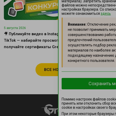
материала). Запретить хранени
файлов можно непосредственно
настройках браузера. Со спис
можете ознакомиться
здесь
Внимание:
Отключение рек
5 августа 2026
5 августа 2026
не позволит принимать мер
🎥 Публикуйте видео в Instagram или
Стартует рек
совершенствованию работы 
предпочтений пользователя
TikTok — набирайте просмотры —
— время вку
осуществлять подбор рекл
получайте сертификаты Green!
материалов по наиболее ак
подходящему назначению 
конкретного пользователя.
ВСЕ НОВОСТИ
Сохранить м
Помимо настроек файлов сooki
принять или отклонить сбор вс
сookie в настройках своего бра
При этом некоторые браузеры