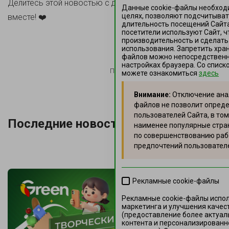
Делитесь этой новостью с друзьями и наслаждайтесь
Данные cookie-файлы необход
целях, позволяют подсчитыват
вместе! ❤️
длительность посещений Сайта
посетители используют Сайт, ч
производительность и сделать
использования. Запретить хран
файлов можно непосредственно
настройках браузера. Со спис
Поделиться в:
можете ознакомиться
здесь
Внимание:
Отключение анал
файлов не позволит опред
пользователей Сайта, в том
Последние новости
наименее популярные стра
по совершенствованию раб
предпочтений пользовател
Рекламные cookie-файлы
Рекламные cookie-файлы испо
маркетинга и улучшения качес
(предоставление более актуал
контента и персонализированн