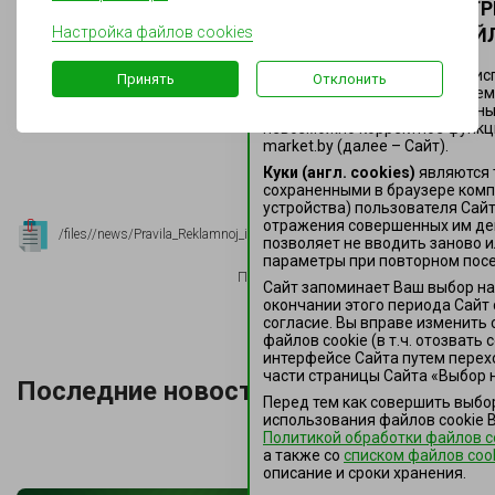
НАСТРОЙТЕ ПАРАМЕТ
Настройка файлов cookies
ИСПОЛЬЗОВАНИЯ ФАЙЛ
Здесь Вы можете настроить ис
Принять
Отклонить
файлов cookie, за исключением
функциональные (обязательные)
невозможно корректное функц
market.by (далее – Сайт).
Куки (англ. cookies)
являются 
сохраненными в браузере ком
устройства) пользователя Сай
отражения совершенных им де
/files//news/Pravila_Reklamnoj_igry_Bochonok_Sokrovishh.pdf.pdf
позволяет не вводить заново и
параметры при повторном посе
Поделиться в:
Сайт запоминает Ваш выбор нас
окончании этого периода Сайт
согласие. Вы вправе изменить 
файлов сookie (в т.ч. отозвать
интерфейсе Сайта путем перех
части страницы Сайта «Выбор н
Последние новости
Перед тем как совершить выбо
использования файлов сookie 
Политикой обработки файлов c
а также co
списком файлов coo
описание и сроки хранения.