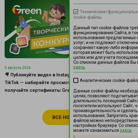
Технические/функциональн
cookie-файлы
Данный тип cookie-файлов тре
функционирования Сайта, в то
использования предлагаемых 
услуг, и не подлежит отключен
сохраняют какую-либо информ
которая может быть использов
целях или для учета посещаемы
Со списком данных файлов Вы
здесь
5 августа 2026
5 августа 2026
🎥 Публикуйте видео в Instagram или
Стартует рек
Аналитические cookie-фай
TikTok — набирайте просмотры —
— время вку
получайте сертификаты Green!
Данные cookie-файлы необход
целях, позволяют подсчитыват
длительность посещений Сайта
посетители используют Сайт, ч
производительность и сделать
использования. Запретить хран
ВСЕ НОВОСТИ
файлов можно непосредственно
настройках браузера. Со спис
можете ознакомиться
здесь