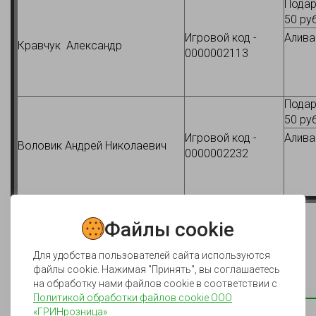
Подар
50 ру
Игровой код -
Алива
Кравчук Александр
0000002113
Подар
50 ру
Игровой код -
Алива
Воловик Андрей Николаевич
0000002232
Файлы cookie
Для удобства пользователей сайта используются
файлы cookie. Нажимая "Принять", вы соглашаетесь
на обработку нами файлов cookie в соответствии с
Политикой обработки файлов cookie ООО
«ГРИНрозница»
Мы поздравляем всех победителей!