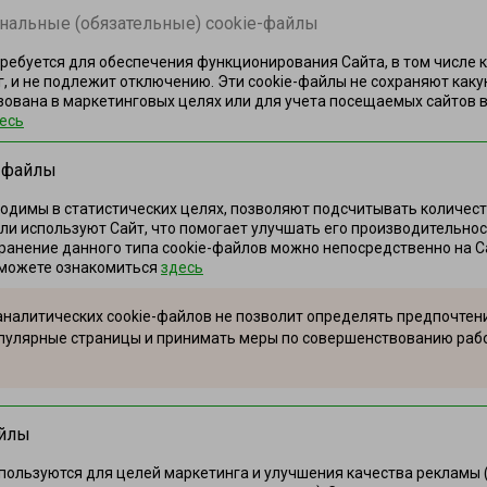
нальные (обязательные) cookie-файлы
требуется для обеспечения функционирования Сайта, в том числе
г, и не подлежит отключению. Эти сookie-файлы не сохраняют ка
ована в маркетинговых целях или для учета посещаемых сайтов в
есь
e-файлы
одимы в статистических целях, позволяют подсчитывать количест
ли используют Сайт, что помогает улучшать его производительно
ранение данного типа cookie-файлов можно непосредственно на Са
 можете ознакомиться
здесь
/
Филе по-столичному
налитических cookie-файлов не позволит определять предпочтени
полуфабрикат, охлажденный
пулярные страницы и принимать меры по совершенствованию рабо
Филе (цыпленка-бройлера), батон, яйца
куриные, соль поваренная пи ...
айлы
пользуются для целей маркетинга и улучшения качества рекламы 