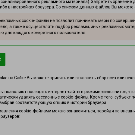
рсонализированного рекламного материала). Запретить хранение 
либо в настройках браузера. Со списком данных файлов Вы можете
екламных cookie-файлы не позволит принимать меры по совершен
еля, а также осуществлять подбор рекламы, иных рекламных мате
 для каждого конкретного пользователя.
reen
р
Справка:
+375 44 560 60 61
kie на Сайте Вы можете принять или отклонить сбор всех или неко
ры позволяют посещать интернет-сайты в режиме «инкогнито», чт
тически удалять сессионные cookie-файлы. Кроме того, субъект 
 выбрав соответствующую опцию в истории браузера.
равления cookie-файлами можно ознакомиться, перейдя по внешн
браузеров: