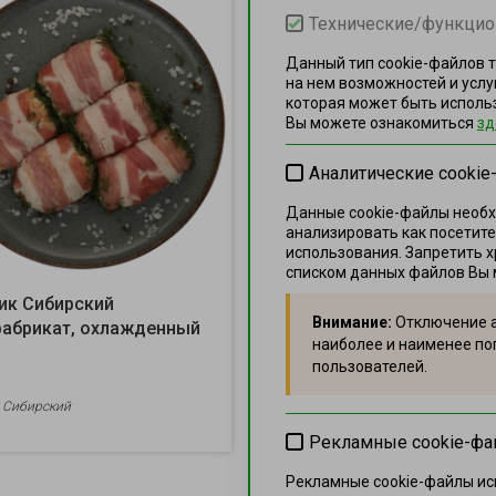
Технические/функцио
Данный тип cookie-файлов 
на нем возможностей и услу
которая может быть использ
Вы можете ознакомиться
зд
Аналитические cooki
Данные cookie-файлы необх
анализировать как посетите
использования. Запретить х
списком данных файлов Вы
ик Сибирский
Стейк из филе индейки п
Внимание:
Отключение а
абрикат, охлажденный
ф,охл
наиболее и наименее по
пользователей.
 Сибирский
Филе индейки
Рекламные cookie-ф
Рекламные cookie-файлы ис