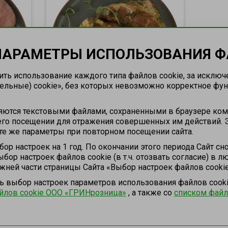
ПАРАМЕТРЫ ИСПОЛЬЗОВАНИЯ Ф
ть использование каждого типа файлов cookie, за исключ
ельные) cookie», без которых невозможно корректное функ
ются текстовыми файлами, сохраненными в браузере ком
 его посещении для отражения совершенных им действий. Э
Стейк из свиной шеи Местное
те же параметры при повторном посещении сайта.
тное
Известное в маринаде Дикий
ор настроек на 1 год. По окончании этого периода Сайт сн
нный
чеснок п/ф,охл
бор настроек файлов сookie (в т.ч. отозвать согласие) в 
жней части страницы Сайта «Выбор настроек файлов сookie
альный,
Стейк из свиной шеи
ь выбор настроек параметров использования файлов сook
йлов cookie ООО «ГРИНрозница»
, а также co
списком файл