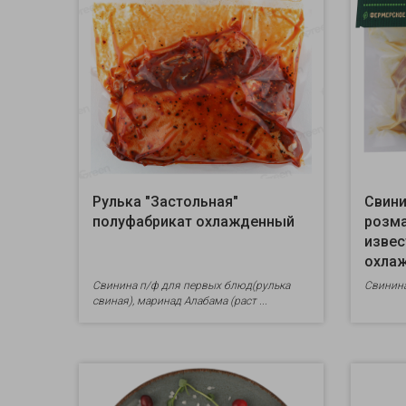
Рулька "Застольная"
Свини
полуфабрикат охлажденный
розм
извес
охла
Свинина п/ф для первых блюд(рулька
Свинина
свиная), маринад Алабама (раст ...