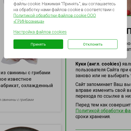
файлы cookie. Нажимая "Принять", вы соглашаетесь
на обработку нами файлов cookie в соответствии с
Политикой обработки файлов cookie ООО
«ГРИНрозница»
НАСТРОЙТЕ 
Настройка файлов cookies
Здесь Вы можете настрои
Принять
Отклонить
функциональные (обязат
(далее – Сайт).
Куки (англ. cookies)
явля
пользователя Сайта при
 из свинины с грибами
Рулет из филе индейки с
заново или не выбирать 
ое известное
клюквой Местное извес
Сайт запоминает Ваш выб
абрикат, охлажденный
полуфабрикат, охлажде
вправе изменить свой вы
перехода по ссылке в ни
з свинины с грибами
Филе индейки, клюква, мед натур
Перед тем как совершит
масло оливковое, соль пова ...
Политикой обработки фа
сроки хранения.